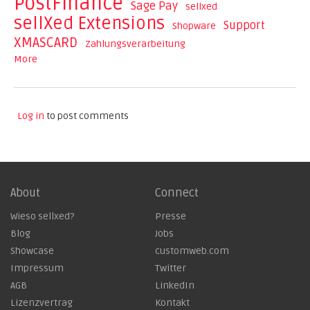
PostFinance
Sage Pay
sellxed
sellXed Extensions
Support
Shopware
XMASCARD
Zahlungsverarbeitung
More
Log in
to post comments
About
Connect
Wieso sellxed?
Presse
Blog
Jobs
Showcase
customweb.com
Impressum
Twitter
AGB
LinkedIn
Lizenzvertrag
Kontakt