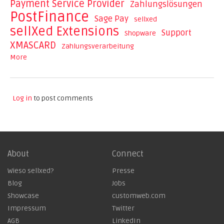
Payment Service Provider
Zahlungslösungen
PostFinance
Sage Pay
sellxed
sellXed Extensions
Support
Shopware
XMASCARD
Zahlungsverarbeitung
More
Log in
to post comments
About
Connect
Wieso sellxed?
Presse
Blog
Jobs
Showcase
customweb.com
Impressum
Twitter
AGB
LinkedIn