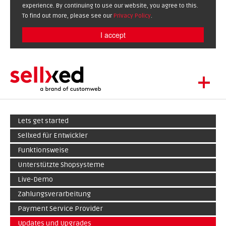
experience. By continuing to use our website, you agree to this.
To find out more, please see our
Privacy Policy
.
I accept
+
LET'S GET STARTED
Lets get started
EXTENSIONS
DE
EN
Sellxed für Entwickler
SHOWCASE
Funktionsweise
BLOG
Unterstützte Shopsysteme
SUPPORT
Live-Demo
ABOUT
Zahlungsverarbeitung
Payment Service Provider
Updates und Upgrades