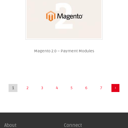
Magento 2.0 – Payment Modules
1
2
3
4
5
6
7
›
About
Connect