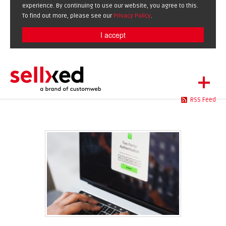
experience. By continuing to use our website, you agree to this.
To find out more, please see our
Privacy Policy
.
I accept
+
RSS Feed
LET'S GET STARTED
EXTENSIONS
DE
EN
SHOWCASE
BLOG
SUPPORT
ABOUT